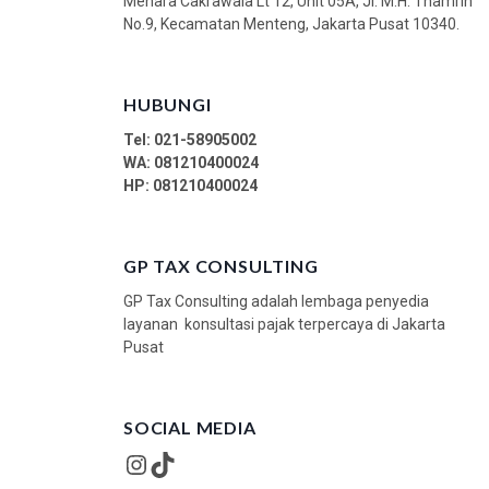
Menara Cakrawala Lt 12, Unit 05A, Jl. M.H. Thamrin
No.9, Kecamatan Menteng, Jakarta Pusat 10340.
HUBUNGI
Tel: 021-58905002
WA:
081210400024
HP: 081210400024
GP TAX CONSULTING
GP Tax Consulting adalah lembaga penyedia
layanan konsultasi pajak terpercaya di Jakarta
Pusat
SOCIAL MEDIA
Instagram
TikTok