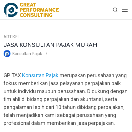
S
M
k
S
e
i
e
n
p
a
u
t
r
ARTIKEL
o
c
JASA KONSULTAN PAJAK MURAH
c
h
o
Konsultan Pajak
n
t
e
GP TAX
Konsutan Pajak
merupakan perusahaan yang
n
fokus memberikan jasa pelayanan perpajakan baik
t
untuk individu maupun perusahaan. Didukung dengan
tim ahli di bidang perpajakan dan akuntansi, serta
pengalaman lebih dari 10 tahun dibidang perpajakan,
telah menjadikan kami sebagai perusahaan yang
profesional dalam memberikan jasa perpajakan.