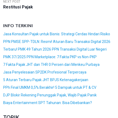
V
NEXT POST
Restitusi Pajak
I
G
A
INFO TERKINI
S
Jasa Konsultan Pajak untuk Bisnis: Strategi Cerdas Hindari Risiko
I
PPN PMSE SPP-TDLN: Resmi! Aturan Baru Transaksi Digital 2026
P
Terbaru! PMK 49 Tahun 2026 PPN Transaksi Digital Luar Negeri
O
PMK 37/2025 PPN Marketplace: 7 Fakta PKP vs Non-PKP
S
7 Fakta Pajak JHT dan THR 0 Persen dari Menkeu Purbaya
Jasa Penyelesaian SP2DK Profesional Terpercaya
5 Aturan Terbaru Pajak JHT BPJS Ketenagakerjaan
PPh Final UMKM 0,5% Berakhir! 5 Dampak untuk PT & CV
DJP Blokir Rekening Penunggak Pajak, Wajib Pajak Panik
Biaya Entertainment SPT Tahunan: Bisa Dibebankan?
TOPIK