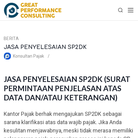
S
M
k
S
e
i
e
n
p
a
u
t
r
BERITA
o
c
JASA PENYELESAIAN SP2DK
c
h
o
Konsultan Pajak
n
t
e
JASA PENYELESAIAN SP2DK (SURAT
n
PERMINTAAN PENJELASAN ATAS
t
DATA DAN/ATAU KETERANGAN)
Kantor Pajak berhak mengajukan SP2DK sebagai
sarana klarifikasi atas data wajib pajak. Jika Anda
kesulitan menjawabnya, meski tidak merasa memiliki