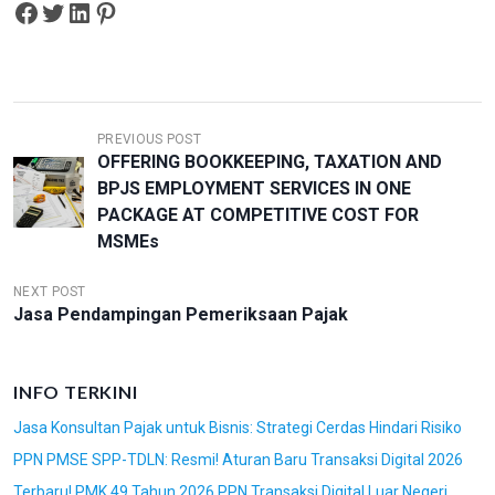
Share on Facebook
Tweet on Twitter
Share on LinkedIn
Pin on Pinterest
N
PREVIOUS POST
OFFERING BOOKKEEPING, TAXATION AND
A
BPJS EMPLOYMENT SERVICES IN ONE
V
PACKAGE AT COMPETITIVE COST FOR
I
MSMEs
G
NEXT POST
A
Jasa Pendampingan Pemeriksaan Pajak
S
I
INFO TERKINI
P
Jasa Konsultan Pajak untuk Bisnis: Strategi Cerdas Hindari Risiko
O
PPN PMSE SPP-TDLN: Resmi! Aturan Baru Transaksi Digital 2026
S
Terbaru! PMK 49 Tahun 2026 PPN Transaksi Digital Luar Negeri