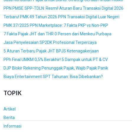
a
t
PPN PMSE SPP-TDLN: Resmi! Aturan Baru Transaksi Digital 2026
i
B
Terbaru! PMK 49 Tahun 2026 PPN Transaksi Digital Luar Negeri
J
a
PMK 37/2025 PPN Marketplace: 7 Fakta PKP vs Non-PKP
a
r
s
u
7 Fakta Pajak JHT dan THR 0 Persen dari Menkeu Purbaya
a
G
Jasa Penyelesaian SP2DK Profesional Terpercaya
K
P
5 Aturan Terbaru Pajak JHT BPJS Ketenagakerjaan
o
C
PPh Final UMKM 0,5% Berakhir! 5 Dampak untuk PT & CV
n
o
s
n
DJP Blokir Rekening Penunggak Pajak, Wajib Pajak Panik
u
s
Biaya Entertainment SPT Tahunan: Bisa Dibebankan?
l
u
t
l
TOPIK
a
t
n
i
Artikel
P
n
a
g
Berita
j
Informasi
a