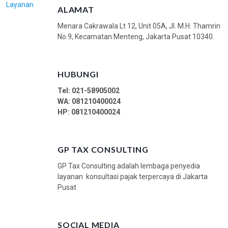
Layanan
ALAMAT
k
y
Menara Cakrawala Lt 12, Unit 05A, Jl. M.H. Thamrin
a
No.9, Kecamatan Menteng, Jakarta Pusat 10340.
n
g
P
HUBUNGI
r
Tel: 021-58905002
o
WA:
081210400024
f
HP: 081210400024
e
s
i
GP TAX CONSULTING
o
GP Tax Consulting adalah lembaga penyedia
n
layanan konsultasi pajak terpercaya di Jakarta
a
Pusat
l
SOCIAL MEDIA