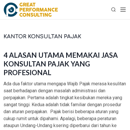
S
M
k
S
e
i
e
n
p
a
u
t
r
KANTOR KONSULTAN PAJAK
o
c
c
h
o
4 ALASAN UTAMA MEMAKAI JASA
n
KONSULTAN PAJAK YANG
t
PROFESIONAL
e
n
Ada dua faktor utama mengapa Wajib Pajak merasa kesulitan
t
saat berhadapan dengan masalah administrasi dan
perpajakan. Pertama adalah tingkat kesibukan mereka yang
sangat tinggi. Kedua adalah tidak familiar dengan prosedur
dan aturan perpajakan. Pajak berisi beberapa aturan yang
cukup rumit untuk dipahami. Apalagi, beberapa peraturan
ataupun Undang-Undang ksering diperbarui dari tahun ke