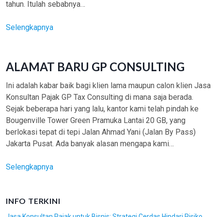
tahun. Itulah sebabnya…
4
Selengkapnya
A
l
a
ALAMAT BARU GP CONSULTING
s
a
Ini adalah kabar baik bagi klien lama maupun calon klien Jasa
n
Konsultan Pajak GP Tax Consulting di mana saja berada.
U
Sejak beberapa hari yang lalu, kantor kami telah pindah ke
t
Bougenville Tower Green Pramuka Lantai 20 GB, yang
a
berlokasi tepat di tepi Jalan Ahmad Yani (Jalan By Pass)
m
Jakarta Pusat. Ada banyak alasan mengapa kami…
a
M
A
Selengkapnya
e
l
m
a
INFO TERKINI
a
m
k
a
Jasa Konsultan Pajak untuk Bisnis: Strategi Cerdas Hindari Risiko