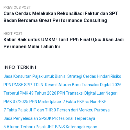
N
PREVIOUS POST
Cara Cerdas Melakukan Rekonsiliasi Faktur dan SPT
A
Badan Bersama Great Performance Consulting
V
I
NEXT POST
Kabar Baik untuk UMKM! Tarif PPh Final 0,5% Akan Jadi
G
Permanen Mulai Tahun Ini
A
S
INFO TERKINI
I
Jasa Konsultan Pajak untuk Bisnis: Strategi Cerdas Hindari Risiko
P
PPN PMSE SPP-TDLN: Resmi! Aturan Baru Transaksi Digital 2026
O
Terbaru! PMK 49 Tahun 2026 PPN Transaksi Digital Luar Negeri
S
PMK 37/2025 PPN Marketplace: 7 Fakta PKP vs Non-PKP
7 Fakta Pajak JHT dan THR 0 Persen dari Menkeu Purbaya
Jasa Penyelesaian SP2DK Profesional Terpercaya
5 Aturan Terbaru Pajak JHT BPJS Ketenagakerjaan