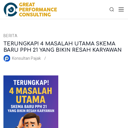
S
M
k
S
e
i
e
n
p
a
u
t
r
BERITA
o
c
TERUNGKAP! 4 MASALAH UTAMA SKEMA
c
h
BARU PPH 21 YANG BIKIN RESAH KARYAWAN
o
n
Konsultan Pajak
t
e
n
t