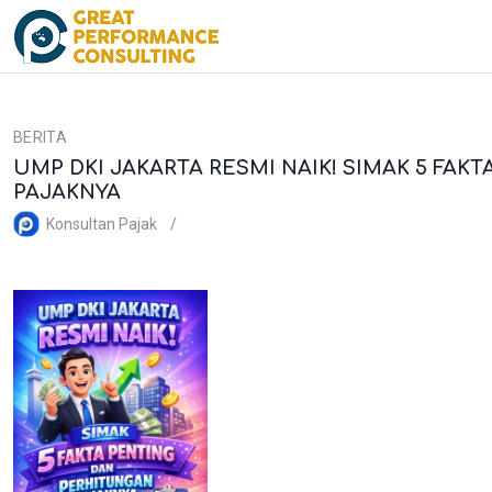
S
k
i
p
t
BERITA
o
UMP DKI JAKARTA RESMI NAIK! SIMAK 5 FA
c
PAJAKNYA
o
n
Konsultan Pajak
t
e
n
t