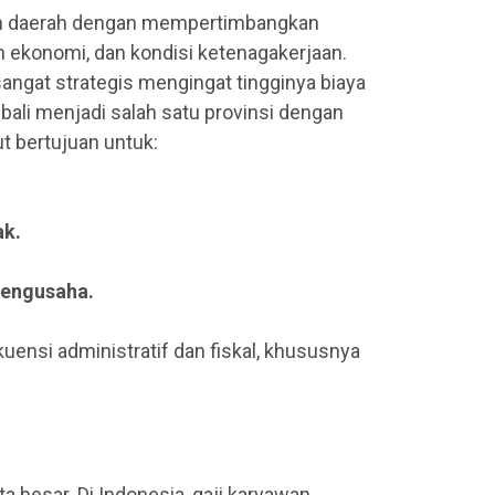
tah daerah dengan mempertimbangkan
an ekonomi, dan kondisi ketenagakerjaan.
angat strategis mengingat tingginya biaya
mbali menjadi salah satu provinsi dengan
t bertujuan untuk:
ak.
pengusaha.
nsi administratif dan fiskal, khususnya
ta besar. Di Indonesia, gaji karyawan