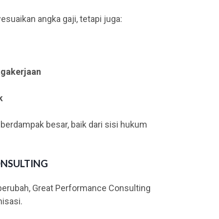
uaikan angka gaji, tetapi juga:
agakerjaan
k
 berdampak besar, baik dari sisi hukum
ONSULTING
 berubah, Great Performance Consulting
isasi.