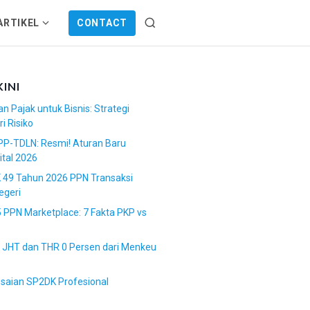
ARTIKEL
CONTACT
S
S
e
h
a
o
r
w
KINI
c
s
h
n Pajak untuk Bisnis: Strategi
u
i Risiko
b
P-TDLN: Resmi! Aturan Baru
m
ital 2026
e
 49 Tahun 2026 PPN Transaksi
n
egeri
u
f
PPN Marketplace: 7 Fakta PKP vs
o
r
k JHT dan THR 0 Persen dari Menkeu
A
r
saian SP2DK Profesional
t