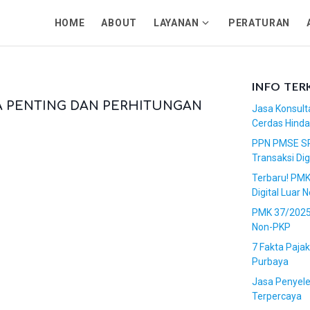
HOME
ABOUT
LAYANAN
PERATURAN
S
h
o
w
INFO TER
s
KTA PENTING DAN PERHITUNGAN
Jasa Konsulta
u
Cerdas Hindar
b
PPN PMSE SP
m
Transaksi Dig
e
Terbaru! PMK
n
Digital Luar N
u
f
PMK 37/2025 
Non-PKP
o
r
7 Fakta Paja
L
Purbaya
a
Jasa Penyele
y
Terpercaya