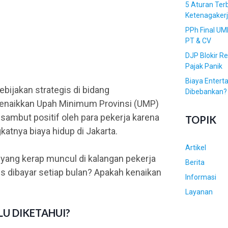
a
5 Aturan Ter
n
Ketenagaker
a
PPh Final UM
n
PT & CV
DJP Blokir R
Pajak Panik
Biaya Entert
bijakan strategis di bidang
Dibebankan?
menaikkan Upah Minimum Provinsi (UMP)
isambut positif oleh para pekerja karena
TOPIK
atnya biaya hidup di Jakarta.
Artikel
 yang kerap muncul di kalangan pekerja
Berita
us dibayar setiap bulan? Apakah kenaikan
Informasi
Layanan
LU DIKETAHUI?