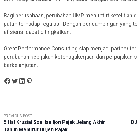
Bagi perusahaan, perubahan UMP menuntut ketelitian da
patuh terhadap regulasi. Dengan pendampingan yang tep
efisiensi dapat ditingkatkan.
Great Performance Consulting siap menjadi partner t
perubahan kebijakan ketenagakerjaan dan perpajakan se
berkelanjutan.
Share on Facebook
Tweet on Twitter
Share on LinkedIn
Pin on Pinterest
N
PREVIOUS POST
5 Hal Krusial Soal Isu Ijon Pajak Jelang Akhir
DJ
A
Tahun Menurut Dirjen Pajak
V