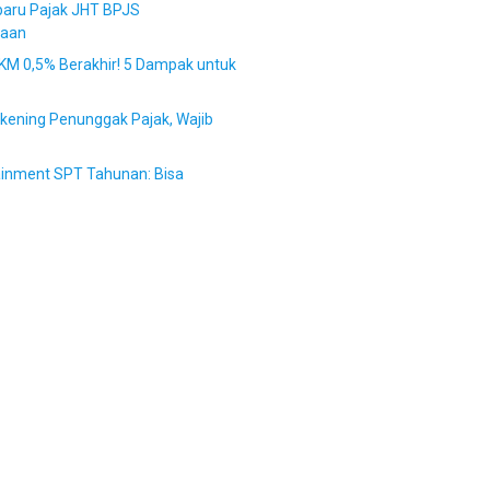
i
baru Pajak JHT BPJS
k
jaan
e
KM 0,5% Berakhir! 5 Dampak untuk
l
ekening Penunggak Pajak, Wajib
ainment SPT Tahunan: Bisa