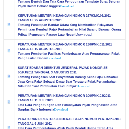
Tentang Bentuk Dan Tata Cara Penggunaan Template Surat Setoran
Pajak Dalam Bahasa Inggris
Download
KEPUTUSAN MENTERI KEUANGAN NOMOR 287/KMK.03/2011
TANGGAL 25 AGUSTUS 2011
Tentang Penetapan Bandar Udara Yang Memberikan Pelayanan
Permintaan Kembali Pajak Pertambahan Nilai Barang Bawaan Orang
Download
Pribadi Pemegang Paspor Luar Negeri
PERATURAN MENTERI KEUANGAN NOMOR 130/PMK.011/2011
TANGGAL 15 AGUSTUS 2011
Tentang Pemberian Fasilitas Pembebasan Atau Pengurangan Pajak
Penghasilan Badan
Download
SURAT EDARAN DIREKTUR JENDERAL PAJAK NOMOR SE-
50/PJ/2011 TANGGAL 3 AGUSTUS 2011
Tentang Penegasan Saat Penyerahan Barang Kena Pajak Dan/atau
Jasa Kena Pajak Sebagai Dasar Saat Terutang Pajak Pertambahan
Nilai Dan Saat Pembuatan Faktur Pajak
Download
PERATURAN MENTERI KEUANGAN NOMOR 100/PMK.03/2011
TANGGAL 11 JULI 2011
Tata Cara Penghitungan Dan Pembayaran Pajak Penghasilan Atas
Surplus Bank Indonesia
Download
PERATURAN DIREKTUR JENDERAL PAJAK NOMOR PER-16/PJ/2011
TANGGAL 6 JUNI 2011
Tata Cara Pemberitahuan Wajib Pajak Bentuk Usaha Tetap Atas