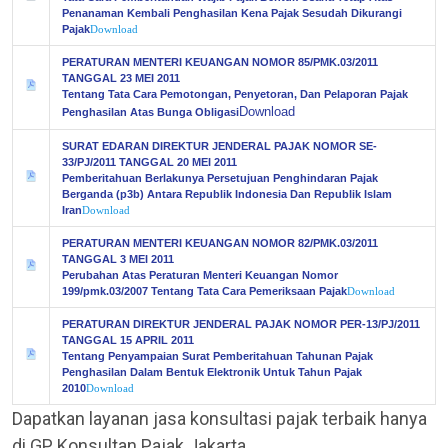
Penanaman Kembali Penghasilan Kena Pajak Sesudah Dikurangi
Pajak
Download
PERATURAN MENTERI KEUANGAN NOMOR 85/PMK.03/2011
TANGGAL 23 MEI 2011
Tentang Tata Cara Pemotongan, Penyetoran, Dan Pelaporan Pajak
Download
Penghasilan Atas Bunga Obligasi
SURAT EDARAN DIREKTUR JENDERAL PAJAK NOMOR SE-
33/PJ/2011 TANGGAL 20 MEI 2011
Pemberitahuan Berlakunya Persetujuan Penghindaran Pajak
Berganda (p3b) Antara Republik Indonesia Dan Republik Islam
Iran
Download
PERATURAN MENTERI KEUANGAN NOMOR 82/PMK.03/2011
TANGGAL 3 MEI 2011
Perubahan Atas Peraturan Menteri Keuangan Nomor
199/pmk.03/2007 Tentang Tata Cara Pemeriksaan Pajak
Download
PERATURAN DIREKTUR JENDERAL PAJAK NOMOR PER-13/PJ/2011
TANGGAL 15 APRIL 2011
Tentang Penyampaian Surat Pemberitahuan Tahunan Pajak
Penghasilan Dalam Bentuk Elektronik Untuk Tahun Pajak
2010
Download
Dapatkan layanan jasa konsultasi pajak terbaik hanya
di GP Konsultan Pajak Jakarta.