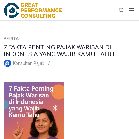
S
M
k
S
e
i
e
n
p
a
u
t
r
BERITA
o
c
7 FAKTA PENTING PAJAK WARISAN DI
c
h
INDONESIA YANG WAJIB KAMU TAHU
o
n
Konsultan Pajak
t
e
n
t