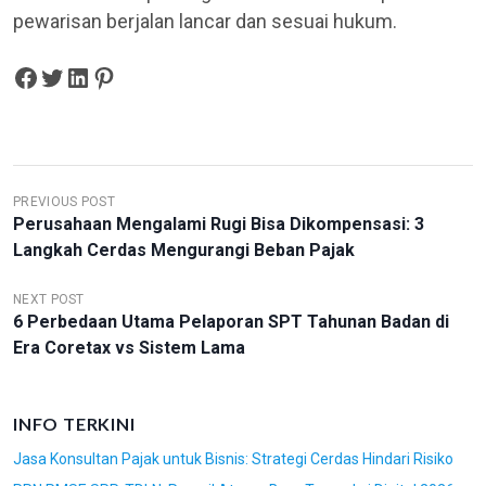
pewarisan berjalan lancar dan sesuai hukum.
Share on Facebook
Tweet on Twitter
Share on LinkedIn
Pin on Pinterest
N
PREVIOUS POST
Perusahaan Mengalami Rugi Bisa Dikompensasi: 3
A
Langkah Cerdas Mengurangi Beban Pajak
V
I
NEXT POST
6 Perbedaan Utama Pelaporan SPT Tahunan Badan di
G
Era Coretax vs Sistem Lama
A
S
INFO TERKINI
I
Jasa Konsultan Pajak untuk Bisnis: Strategi Cerdas Hindari Risiko
P