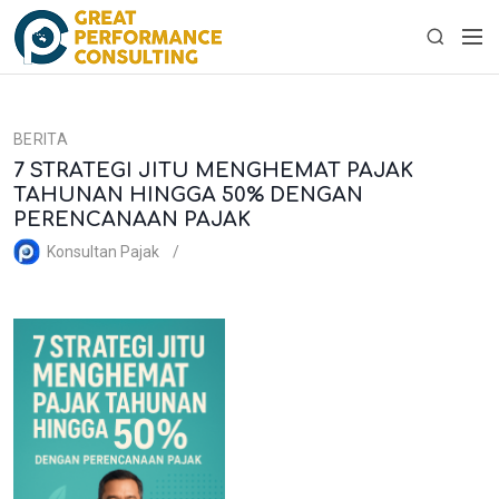
S
M
k
S
e
i
e
n
p
a
u
t
r
BERITA
o
c
7 STRATEGI JITU MENGHEMAT PAJAK
c
h
TAHUNAN HINGGA 50% DENGAN
o
PERENCANAAN PAJAK
n
t
Konsultan Pajak
e
n
t