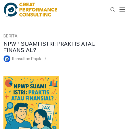
S
M
k
S
e
i
e
n
p
a
u
t
r
BERITA
o
c
NPWP SUAMI ISTRI: PRAKTIS ATAU
c
h
FINANSIAL?
o
n
Konsultan Pajak
t
e
n
t