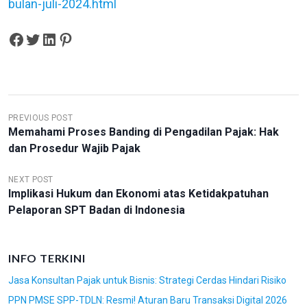
bulan-juli-2024.html
Share on Facebook
Tweet on Twitter
Share on LinkedIn
Pin on Pinterest
N
PREVIOUS POST
Memahami Proses Banding di Pengadilan Pajak: Hak
A
dan Prosedur Wajib Pajak
V
I
NEXT POST
Implikasi Hukum dan Ekonomi atas Ketidakpatuhan
G
Pelaporan SPT Badan di Indonesia
A
S
INFO TERKINI
I
Jasa Konsultan Pajak untuk Bisnis: Strategi Cerdas Hindari Risiko
P
PPN PMSE SPP-TDLN: Resmi! Aturan Baru Transaksi Digital 2026
O